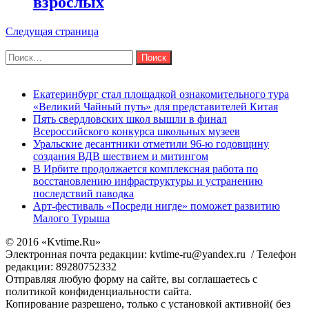
взрослых
Следущая страница
Поиск
Найти:
Последние новости
Екатеринбург стал площадкой ознакомительного тура
«Великий Чайный путь» для представителей Китая
Пять свердловских школ вышли в финал
Всероссийского конкурса школьных музеев
Уральские десантники отметили 96-ю годовщину
создания ВДВ шествием и митингом
В Ирбите продолжается комплексная работа по
восстановлению инфраструктуры и устранению
последствий паводка
Арт-фестиваль «Посреди нигде» поможет развитию
Малого Турыша
© 2016 «Kvtime.Ru»
Электронная почта редакции: kvtime-ru@yandex.ru / Телефон
редакции: 89280752332
Отправляя любую форму на сайте, вы соглашаетесь с
политикой конфиденциальности сайта.
Копирование разрешено, только с установкой активной( без