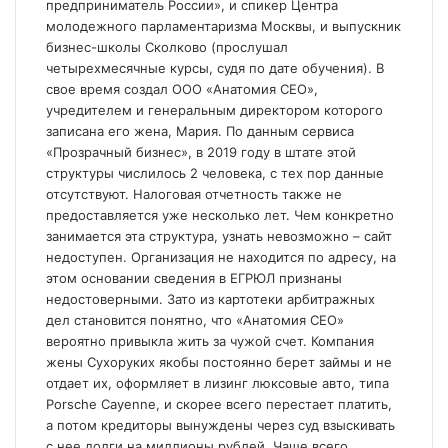
предприниматель России», и спикер Центра
молодежного парламентаризма Москвы, и выпускник
бизнес-школы Сколково (прослушал
четырехмесячные курсы, судя по дате обучения). В
свое время создал ООО «Анатомия СЕО»,
учредителем и генеральным директором которого
записана его жена, Мария. По данным сервиса
«Прозрачный бизнес», в 2019 году в штате этой
структуры числилось 2 человека, с тех пор данные
отсутствуют. Налоговая отчетность также не
предоставляется уже несколько лет. Чем конкретно
занимается эта структура, узнать невозможно – сайт
недоступен. Организация не находится по адресу, на
этом основании сведения в ЕГРЮЛ признаны
недостоверными. Зато из картотеки арбитражных
дел становится понятно, что «Анатомия СЕО»
вероятно привыкла жить за чужой счет. Компания
жены Сухоруких якобы постоянно берет займы и не
отдает их, оформляет в лизинг люксовые авто, типа
Porsche Cayenne, и скорее всего перестает платить,
а потом кредиторы вынуждены через суд взыскивать
с нее долги на миллионы рублей. Чаще всего