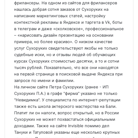
фрилансеры. На одном из сайтов для фрилансеров
нашлась добрая сотня заказов от Сухоруких на
написание маркетинговых статей, настройку
контекстной рекламы в Яндексе и таргета в Vk, боты
в телеграм и даже «сколковское», профессиональное
– «нарисовать дизайн презентацию на основании
примера, но более красиво». О низком качестве
услуг Сухоруких свидетельствуют якобы не только
судебные иски, но и отзывы людей об обучающих
курсах Сухоруких стоимостью десятки, а то и сотни
тысяч рублей. Показательно, что все они находятся
на первой странице в поисковой выдаче Яндекса при
запросе по имени и фамилии.
На личном сайте Петра Сухоруких (ранее - ИП
Сухоруких П.А.) в графе "фирма" указано не только
"Невидимка". У специалиста по интернет-репутации
также есть школа актерского мастерства на Бали.
Платит ли он налоги, вопрос открытый, но в России
Сухоруких не может похвастаться официальными
доходами. Также на сайте Invisible помимо дел
Тануки и Татуловой указаны еще несколько крупных