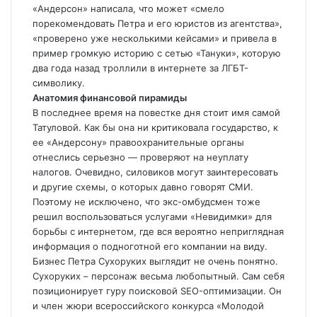
«Андерсон» написала, что может «смело
порекомендовать Петра и его юристов из агентства»,
«проверено уже несколькими кейсами» и привела в
пример громкую историю с сетью «Тануки», которую
два года назад троллили в интернете за ЛГБТ-
символику.
Анатомия финансовой пирамиды
В последнее время на повестке дня стоит имя самой
Татуловой. Как бы она ни критиковала государство, к
ее «Андерсону» правоохранительные органы
отнеслись серьезно — проверяют на неуплату
налогов. Очевидно, силовиков могут заинтересовать
и другие схемы, о которых давно говорят СМИ.
Поэтому не исключено, что экс-омбудсмен тоже
решил воспользоваться услугами «Невидимки» для
борьбы с интернетом, где вся вероятно неприглядная
информация о подноготной его компании на виду.
Бизнес Петра Сухоруких выглядит не очень понятно.
Сухоруких – персонаж весьма любопытный. Сам себя
позиционирует гуру поисковой SEO-оптимизации. Он
и член жюри всероссийского конкурса «Молодой