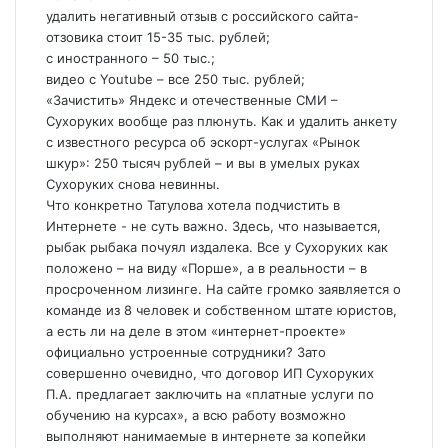
удалить негативный отзыв с российского сайта-
отзовика стоит 15-35 тыс. рублей;
с иностранного – 50 тыс.;
видео с Youtube – все 250 тыс. рублей;
«Зачистить» Яндекс и отечественные СМИ –
Сухоруких вообще раз плюнуть. Как и удалить анкету
с известного ресурса об эскорт-услугах «Рынок
шкур»: 250 тысяч рублей – и вы в умелых руках
Сухоруких снова невинны.
Что конкретно Татулова хотела подчистить в
Интернете - не суть важно. Здесь, что называется,
рыбак рыбака почуял издалека. Все у Сухоруких как
положено – на виду «Порше», а в реальности – в
просроченном лизинге. На сайте громко заявляется о
команде из 8 человек и собственном штате юристов,
а есть ли на деле в этом «интернет-проекте»
официально устроенные сотрудники? Зато
совершенно очевидно, что договор ИП Сухоруких
П.А. предлагает заключить на «платные услуги по
обучению на курсах», а всю работу возможно
выполняют нанимаемые в интернете за копейки