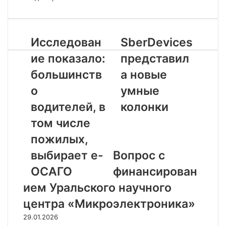
Исследован
SberDevices
ие показало:
представил
большинств
а новые
о
умные
водителей, в
колонки
том числе
Статьи по
пожилых,
Теме
выбирает е-
Вопрос с
ОСАГО
финансирован
ием Уральского научного
центра «Микроэлектроника»
29.01.2026