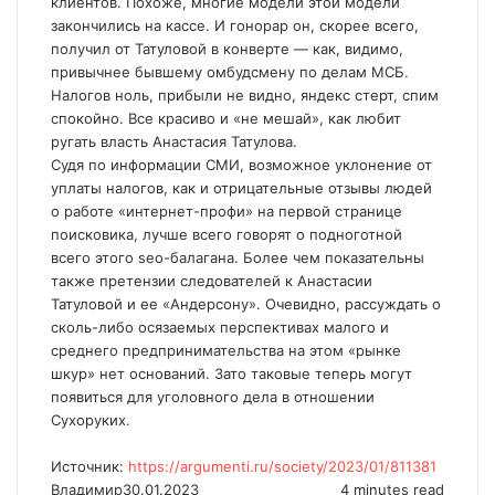
клиентов. Похоже, многие модели этой модели
закончились на кассе. И гонорар он, скорее всего,
получил от Татуловой в конверте — как, видимо,
привычнее бывшему омбудсмену по делам МСБ.
Налогов ноль, прибыли не видно, яндекс стерт, спим
спокойно. Все красиво и «не мешай», как любит
ругать власть Анастасия Татулова.
Судя по информации СМИ, возможное уклонение от
уплаты налогов, как и отрицательные отзывы людей
о работе «интернет-профи» на первой странице
поисковика, лучше всего говорят о подноготной
всего этого seo-балагана. Более чем показательны
также претензии следователей к Анастасии
Татуловой и ее «Андерсону». Очевидно, рассуждать о
сколь-либо осязаемых перспективах малого и
среднего предпринимательства на этом «рынке
шкур» нет оснований. Зато таковые теперь могут
появиться для уголовного дела в отношении
Сухоруких.
Источник:
https://argumenti.ru/society/2023/01/811381
Владимир
30.01.2023
4 minutes read