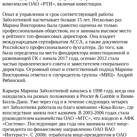
комплексом ОАО «РТИ», включая инвестиции.
Опыт в управлении и срок соответствующей работы
Заболотневой насчитывает больше 15 лет. Несколько раз
Марина Викторовна была грамотно оценена не только
профессиональным обществом, но и занимала высокое место
в рейтинге топ-финансовых директоров. Она владеет
международным сертификатом АССА, а также документом
Российского профессионального бухгалтера. До того, как
была определена на место финдиректора инвестиционной и
развивающей ГК с начала 2017 года, осенью 2012 стала
частью правленческого совета и заместителем генерального
директора. Огромный опыт и ответственный подход Марины
Викторовны отметил и соучредитель группы «МИЦ» Андрей
Рябинский.
Карьера Марины Заболотневой началась в 1998 году, когда она
находилась на разных положениях в Procter & Gamble и Вимм-
Билль-Данн. Уже через год и в течение следующих четырех
лет Заболотнева работала на благо компании «Кока-Кола», где
впоследствии заняла пост казначея. В 2003-2006 годах стала
руководителем казначейства ОАО «МТС», что входило в АФК
«Система». Последующие два года она занимала пост вице-
президента по финансовому направлению ОАО ВАО
«Интурист». С 2008г. отработала вице-президентом в ОАО