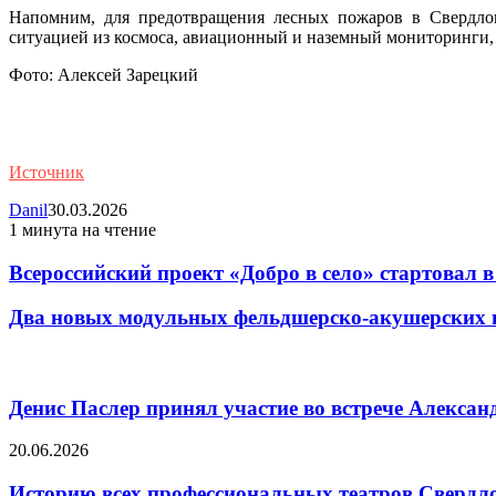
Напомним, для предотвращения лесных пожаров в Свердлов
ситуацией из космоса, авиационный и наземный мониторинги, 
Фото: Алексей Зарецкий
Источник
Danil
30.03.2026
1 минута на чтение
Всероссийский проект «Добро в село» стартовал 
Два новых модульных фельдшерско-акушерских п
Статьи по Теме
Денис Паслер принял участие во встрече Алексан
20.06.2026
Историю всех профессиональных театров Свердло