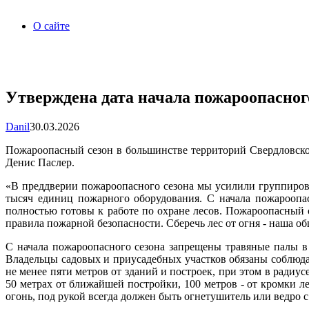
О сайте
Утверждена дата начала пожароопасного
Danil
30.03.2026
Пожароопасный сезон в большинстве территорий Свердловской
Денис Паслер.
«В преддверии пожароопасного сезона мы усилили группировку
тысяч единиц пожарного оборудования. С начала пожароопа
полностью готовы к работе по охране лесов. Пожароопасный 
правила пожарной безопасности. Сберечь лес от огня - наша общ
С начала пожароопасного сезона запрещены травяные палы в 
Владельцы садовых и приусадебных участков обязаны соблюда
не менее пяти метров от зданий и построек, при этом в радиу
50 метрах от ближайшей постройки, 100 метров - от кромки ле
огонь, под рукой всегда должен быть огнетушитель или ведро с