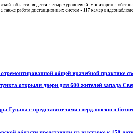
ской области ведется четырехуровневый мониторинг обстано
а также работа дистанционных систем - 117 камер видеонаблюде
в отремонтированной общей врачебной практике св
ункта открыли двери для 600 жителей запада Све
дра Гуцана с представителями свердловского бизне
вской области представили на выставке к 150-ле