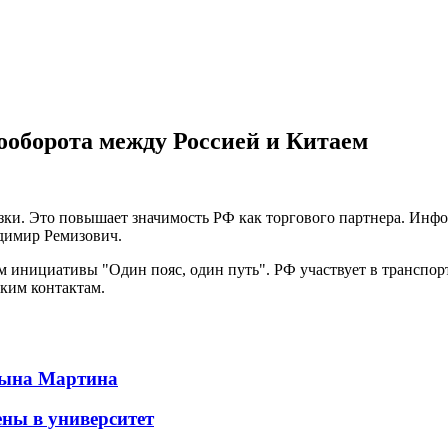
рооборота между Россией и Китаем
зки. Это повышает значимость РФ как торгового партнера. Инф
димир Ремизович.
 инициативы "Один пояс, один путь". РФ участвует в транспорт
ким контактам.
 сына Мартина
ены в университет