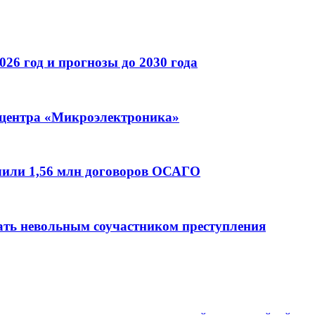
026 год и прогнозы до 2030 года
 центра «Микроэлектроника»
ючили 1,56 млн договоров ОСАГО
ать невольным соучастником преступления