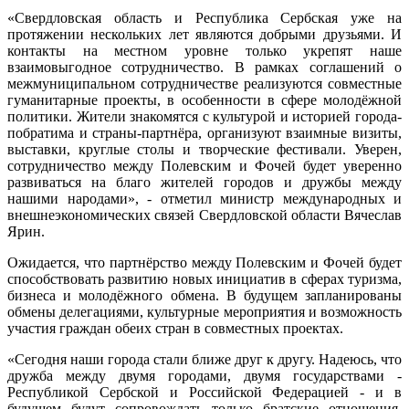
«Свердловская область и Республика Сербская уже на
протяжении нескольких лет являются добрыми друзьями. И
контакты на местном уровне только укрепят наше
взаимовыгодное сотрудничество. В рамках соглашений о
межмуниципальном сотрудничестве реализуются совместные
гуманитарные проекты, в особенности в сфере молодёжной
политики. Жители знакомятся с культурой и историей города-
побратима и страны-партнёра, организуют взаимные визиты,
выставки, круглые столы и творческие фестивали. Уверен,
сотрудничество между Полевским и Фочей будет уверенно
развиваться на благо жителей городов и дружбы между
нашими народами», - отметил министр международных и
внешнеэкономических связей Свердловской области Вячеслав
Ярин.
Ожидается, что партнёрство между Полевским и Фочей будет
способствовать развитию новых инициатив в сферах туризма,
бизнеса и молодёжного обмена. В будущем запланированы
обмены делегациями, культурные мероприятия и возможность
участия граждан обеих стран в совместных проектах.
«Сегодня наши города стали ближе друг к другу. Надеюсь, что
дружба между двумя городами, двумя государствами -
Республикой Сербской и Российской Федерацией - и в
будущем будут сопровождать только братские отношения,