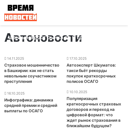
Страховой рывок: эксперты оценили
Автоновости
шансы на рост рынка до 6 трлн рублей
08.06.2026
14.11.2025
17.10.2025
Страховое мошенничество
Автоэксперт Шкуматов:
в Башкирии: как не стать
такси бьёт рекорды
невольным соучастником
покупок краткосрочных
преступления
полисов ОСАГО
10.10.2025
16.10.2025
Популяризация
Инфографика: динамика
краткосрочных страховых
средней премии и средней
договоров и переход на
выплаты по ОСАГО
цифровой формат: что
ждет рынок страхования в
ближайшем будущем?